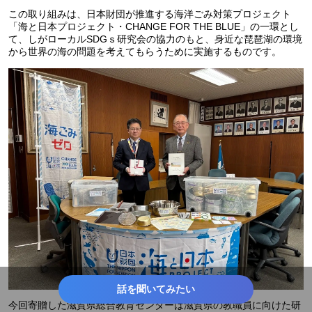
この取り組みは、日本財団が推進する海洋ごみ対策プロジェクト
「海と日本プロジェクト・CHANGE FOR THE BLUE」の一環とし
て、しがローカルSDGｓ研究会の協力のもと、身近な琵琶湖の環境
から世界の海の問題を考えてもらうために実施するものです。
話を聞いてみたい
今回寄贈した滋賀県総合教育センターは滋賀県の教職員に向けた研