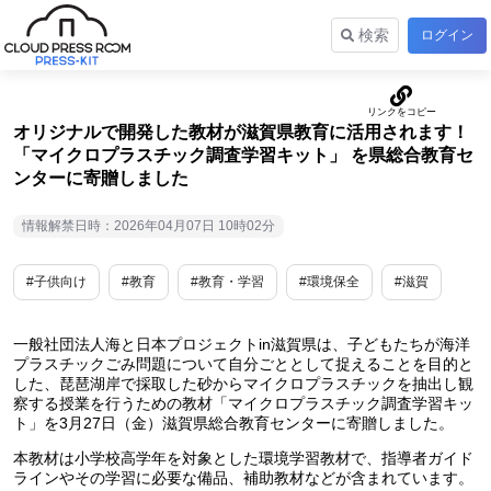
検索
ログイン
オリジナルで開発した教材が滋賀県教育に活用されます！
「マイクロプラスチック調査学習キット」 を県総合教育セ
ンターに寄贈しました
情報解禁日時：2026年04月07日 10時02分
#子供向け
#教育
#教育・学習
#環境保全
#滋賀
一般社団法人海と日本プロジェクトin滋賀県は、子どもたちが海洋
プラスチックごみ問題について自分ごととして捉えることを目的と
した、琵琶湖岸で採取した砂からマイクロプラスチックを抽出し観
察する授業を行うための教材「マイクロプラスチック調査学習キッ
ト」を3月27日（金）滋賀県総合教育センターに寄贈しました。
本教材は小学校高学年を対象とした環境学習教材で、指導者ガイド
ラインやその学習に必要な備品、補助教材などが含まれています。