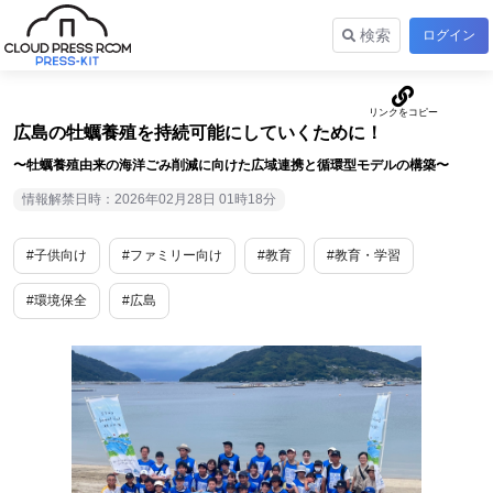
検索
ログイン
広島の牡蠣養殖を持続可能にしていくために！
〜牡蠣養殖由来の海洋ごみ削減に向けた広域連携と循環型モデルの構築〜
情報解禁日時：2026年02月28日 01時18分
#子供向け
#ファミリー向け
#教育
#教育・学習
#環境保全
#広島