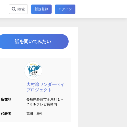
新規登録
ログイン
検索
話を聞いてみたい
大村湾ワンダーベイ
プロジェクト
所在地
長崎県長崎市金屋町１－
７KTNテレビ長崎内
代表者
高田 雄生