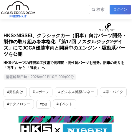
検索
ログイン
HKS×NISSEI、クラシックカー（旧車）向けパーツ開発・
製作の取り組みを本格化 「第17回 ノスタルジック2デイ
ズ」にてJCCA優勝車両と開発中のエンジン・駆動系パー
ツを公開
HKSグループの精密加工技術で高精度・高性能パーツを開発。旧車の走りを
「再生」 から 「進化」 へ
情報解禁日時：2026年02月10日 00時00分
#男性向け
#スポーツ
#ビジネス/経済/マネー
#車・バイク
#テクノロジー
#イベント
#toB