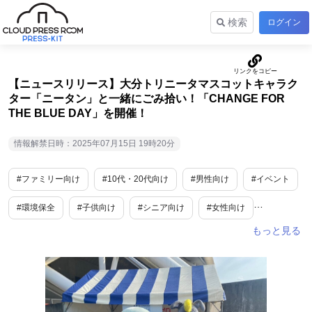
検索
ログイン
【ニュースリリース】大分トリニータマスコットキャラク
ター「ニータン」と一緒にごみ拾い！「CHANGE FOR
THE BLUE DAY」を開催！
情報解禁日時：2025年07月15日 19時20分
#ファミリー向け
#10代・20代向け
#男性向け
#イベント
#環境保全
#子供向け
#シニア向け
#女性向け
#九州地方
#大分