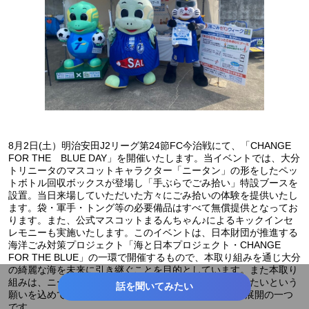
8月2日(土）明治安田J2リーグ第24節FC今治戦にて、「CHANGE
FOR THE BLUE DAY」を開催いたします。当イベントでは、大分
トリニータのマスコットキャラクター「ニータン」の形をしたペッ
トボトル回収ボックスが登場し「手ぶらでごみ拾い」特設ブースを
設置。当日来場していただいた方々にごみ拾いの体験を提供いたし
ます。袋・軍手・トング等の必要備品はすべて無償提供となってお
ります。また、公式マスコットまるんちゃん♪によるキックインセ
レモニーも実施いたします。このイベントは、日本財団が推進する
海洋ごみ対策プロジェクト「海と日本プロジェクト・CHANGE
FOR THE BLUE」の一環で開催するもので、本取り組みを通じ大分
の綺麗な海を未来に引き継ぐことを目的としています。また本取り
組みは、ニータンと一緒に大分の綺麗な海をずっと守りたいという
話を聞いてみたい
願いを込めて実施する「NEETAN FOR THE BLUE」の展開の一つ
です。