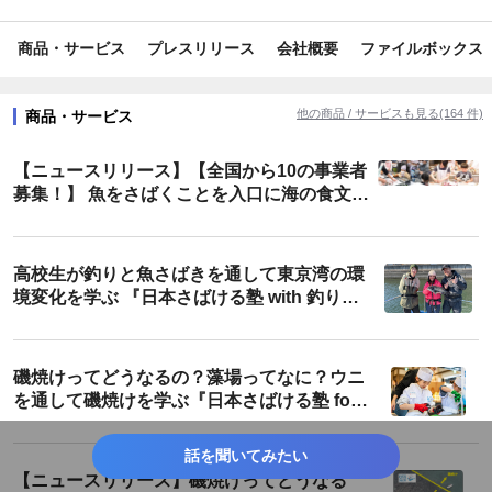
#カルチャー
#教育
#自治体
#食
#ライフスタイル
商品・サービス
プレスリリース
会社概要
ファイルボックス
#旅行/お出かけ情報
#レジャー・アウトドア
#生鮮・加工食品
#内食・中食
#グルメ
#アルコール
#イベント
#施設
他の商品 / サービスも見る(164 件)
商品・サービス
#育児・子育て
#外食産業
#家事
#環境保全
【ニュースリリース】【全国から10の事業者
#教育・学習
#芸能
#広告・メディア
#小売・卸販売
募集！】 魚をさばくことを入口に海の食文化
を継承し、輪を広げるプロジェクト 「日本さ
#コミュニケーション
#第一次産業
#地域活性・地方創生
ばける塾」を開催！
高校生が釣りと魚さばきを通して東京湾の環
#ロボット・AI
#日本初
#地域限定
#SNSで話題
境変化を学ぶ 『日本さばける塾 with 釣りビ
ジョン』を開催しました！
#業界で人気
#流行
#SDGs・ESG
#衣食住
#エコ
#面白い
#オンライン
#キャンペーン
#工夫
#限定
磯焼けってどうなるの？藻場ってなに？ウニ
を通して磯焼けを学ぶ『日本さばける塾 for
#コラボ
#旬
#ステイホーム
#プロジェクト
磯焼け』を開催しました！
話を聞いてみたい
#ユニーク
#リモート
#話題
#夏休み
#春休み
【ニュースリリース】磯焼けってどうなる