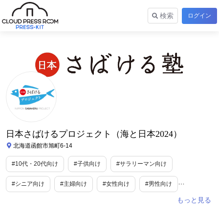
検索
ログイン
日本さばけるプロジェクト（海と日本2024）
北海道函館市旭町6-14
#10代・20代向け
#子供向け
#サラリーマン向け
#シニア向け
#主婦向け
#女性向け
#男性向け
#妊婦向け
#ファミリー向け
#エンターテインメント/芸能