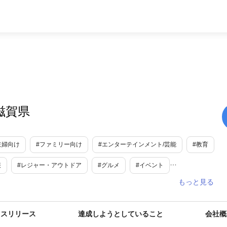
 滋賀県
主婦向け
#ファミリー向け
#エンターテインメント/芸能
#教育
報
#レジャー・アウトドア
#グルメ
#イベント
環境保全
#教育・学習
#地域活性・地方創生
#期間限定
ESG
#エコ
#新商品・サービス
#夏休み
#滋賀
レスリリース
達成しようとしていること
会社概