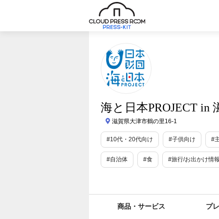
海と日本PROJECT in
滋賀県大津市鶴の里16-1
#10代・20代向け
#子供向け
#
#自治体
#食
#旅行/お出かけ情
#育児・子育て
#学問・学術
#
#地域限定
#数量限定
#SDGs・
商品・サービス
プ